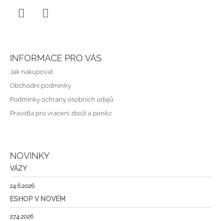
P
J
I
E
S
M
Instagram
WhatsApp
U
E
INFORMACE PRO VÁS
Jak nakupovat
Obchodní podmínky
Podmínky ochrany osobních údajů
Pravidla pro vracení zboží a peněz
NOVINKY
VÁZY
24.6.2026
ESHOP V NOVÉM
27.4.2026