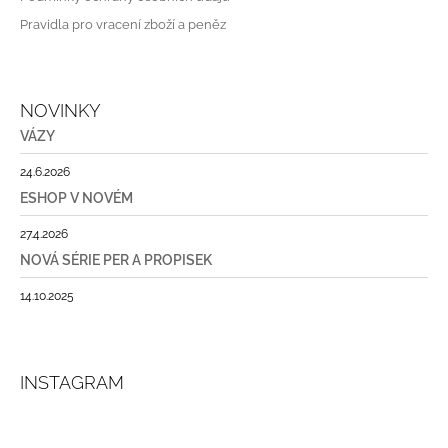
J
Pravidla pro vracení zboží a peněz
E
M
E
NOVINKY
VÁZY
24.6.2026
ESHOP V NOVÉM
27.4.2026
NOVÁ SÉRIE PER A PROPISEK
14.10.2025
INSTAGRAM