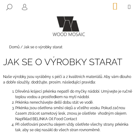
K
Přejít
NÁKUP
M
HLEDAT
na
KOŠÍK
O
PŘIHLÁŠENÍ
ZPĚT
ZPĚT
obsah
Š
Í
C
K
O
P
Domů
/
Jak se o výrobky starat
O
JAK SE O VÝROBKY STARAT
T
Ř
Naše výrobky jsou vyráběny s péčí a z kvalitních materiálů. Aby vám dlouho
E
a dobře sloužily, dodržujte, prosím, následující pravidla:
B
Dřevěná krájecí prkénka nepatří do myčky nádobí. Umývejte je ručně
U
teplou vodou a prostředkem na mytí nádobí.
Prkénka nenechávejte delší dobu stát ve vodě.
J
Prkénka jsou ošetřena směsí olejů a včelího vosku. Pokud začnou
E
časem ztrácet sametový lesk, znovu je ošetřete vhodným olejem.
T
Například
BELINKA Oil Food Contact
Při ošetřování povrchu olejem vždy ošetřete všechy strany prkénka
E
tak, aby se olej nasákl do všech stran rovnoměrně.
N