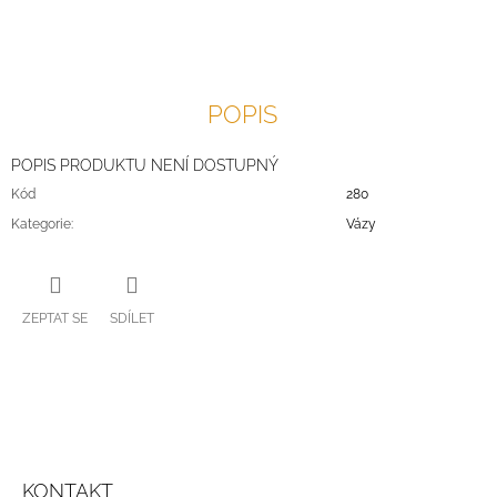
J
E
M
E
POPIS
POPIS PRODUKTU NENÍ DOSTUPNÝ
Kód
280
Kategorie
:
Vázy
ZEPTAT SE
SDÍLET
Z
Á
KONTAKT