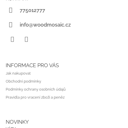
P
A
775012777
T
Í
info@woodmosaic.cz
Instagram
WhatsApp
INFORMACE PRO VÁS
Jak nakupovat
Obchodní podmínky
Podmínky ochrany osobních údajů
Pravidla pro vracení zboží a peněz
NOVINKY