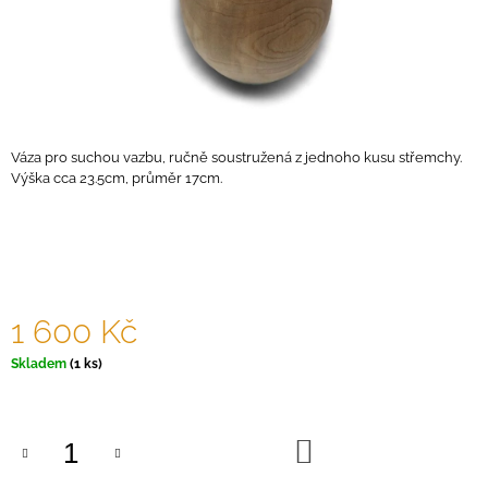
A
J
Í
T
?
Váza pro suchou vazbu, ručně soustružená z jednoho kusu střemchy.
Výška cca 23.5cm, průměr 17cm.
HLEDAT
1 600 Kč
D
O
Měrná
Skladem
(1 ks)
P
cena:
O
R
U
DO
KOŠÍKU
Č
U