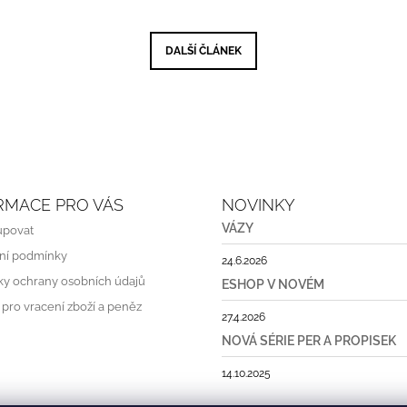
DALŠÍ ČLÁNEK
RMACE PRO VÁS
NOVINKY
VÁZY
upovat
ní podmínky
24.6.2026
y ochrany osobních údajů
ESHOP V NOVÉM
 pro vracení zboží a peněz
27.4.2026
NOVÁ SÉRIE PER A PROPISEK
14.10.2025