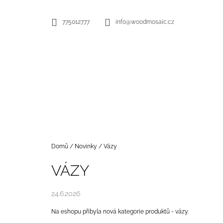
K
Přejít
na
O
ZPĚT
ZPĚT
775012777
info@woodmosaic.cz
obsah
DO
DO
Š
OBCHODU
OBCHODU
Í
K
Domů
/
Novinky
/
Vázy
VÁZY
24.6.2026
Na eshopu přibyla nová kategorie produktů - vázy.