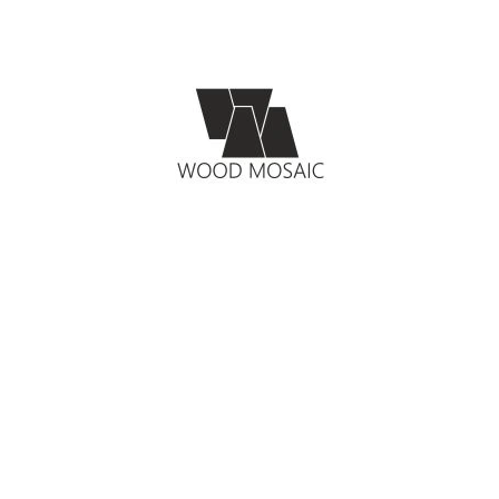
CO POTŘEBUJETE NAJÍT?
HLEDAT
DOPORUČUJEME