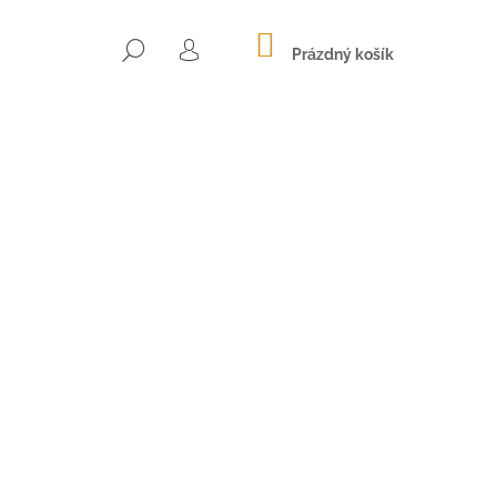
NÁKUPNÍ
HLEDAT
KOŠÍK
Prázdný košík
PŘIHLÁŠENÍ