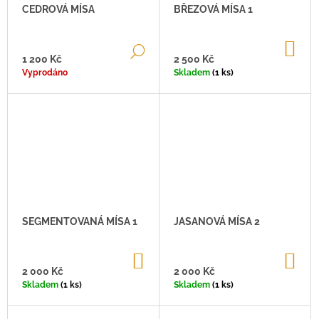
R
O
CEDROVÁ MÍSA
BŘEZOVÁ MÍSA 1
A
O
D
J
D
U
DO
DETAIL
Í
U
KO
1 200 Kč
2 500 Kč
K
T
K
Vyprodáno
Skladem
(1 ks)
T
?
T
Ů
Ů
HLEDAT
SEGMENTOVANÁ MÍSA 1
JASANOVÁ MÍSA 2
D
O
P
DO
DO
O
KOŠÍKU
KO
2 000 Kč
2 000 Kč
R
Skladem
(1 ks)
Skladem
(1 ks)
U
Č
U