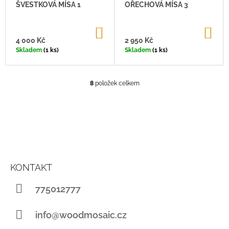
ŠVESTKOVÁ MÍSA 1
OŘECHOVÁ MÍSA 3
DO
DO
KOŠÍKU
KO
4 000 Kč
2 950 Kč
Skladem
(1 ks)
Skladem
(1 ks)
8
položek celkem
O
V
L
Á
D
A
C
Z
Í
Á
P
KONTAKT
P
R
V
A
775012777
K
T
Y
Í
V
info@woodmosaic.cz
Ý