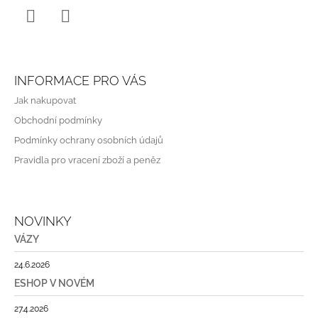
P
I
S
Instagram
WhatsApp
U
INFORMACE PRO VÁS
Jak nakupovat
Obchodní podmínky
Podmínky ochrany osobních údajů
Pravidla pro vracení zboží a peněz
NOVINKY
VÁZY
24.6.2026
ESHOP V NOVÉM
27.4.2026