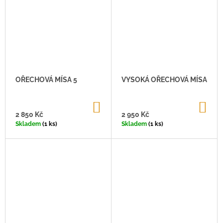
J
E
M
E
OŘECHOVÁ MÍSA 5
VYSOKÁ OŘECHOVÁ MÍSA
DO
DO
KOŠÍKU
KO
2 850 Kč
2 950 Kč
Skladem
(1 ks)
Skladem
(1 ks)