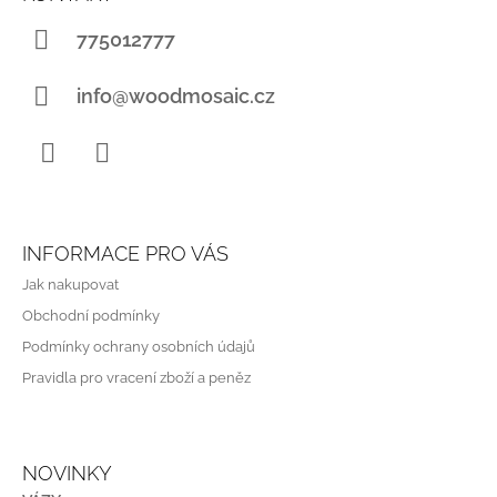
P
A
775012777
T
Í
info@woodmosaic.cz
Instagram
WhatsApp
INFORMACE PRO VÁS
Jak nakupovat
Obchodní podmínky
Podmínky ochrany osobních údajů
Pravidla pro vracení zboží a peněz
NOVINKY