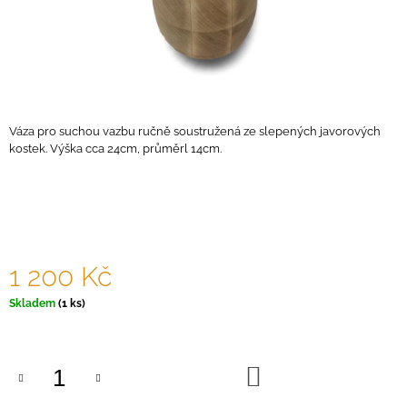
A
J
Í
T
?
Váza pro suchou vazbu ručně soustružená ze slepených javorových
kostek. Výška cca 24cm, průměrl 14cm.
HLEDAT
1 200 Kč
D
O
Měrná
Skladem
(1 ks)
P
cena:
O
R
U
DO
KOŠÍKU
Č
U