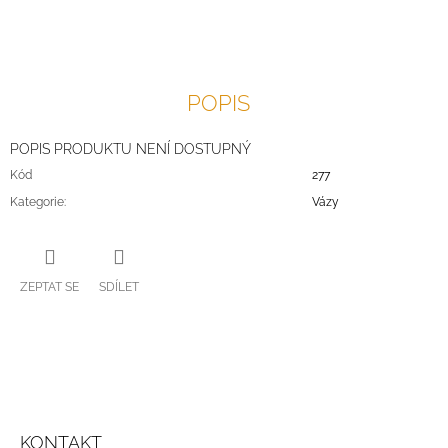
J
E
M
E
POPIS
POPIS PRODUKTU NENÍ DOSTUPNÝ
Kód
277
Kategorie
:
Vázy
ZEPTAT SE
SDÍLET
Z
Á
KONTAKT