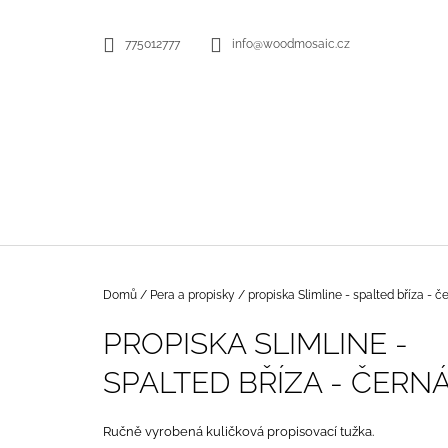
K
Přejít
na
O
ZPĚT
ZPĚT
775012777
info@woodmosaic.cz
obsah
DO
DO
Š
OBCHODU
OBCHODU
Í
K
Domů
/
Pera a propisky
/
propiska Slimline - spalted bříza - č
PROPISKA SLIMLINE -
SPALTED BŘÍZA - ČERN
Ručně vyrobená kuličková propisovací tužka.