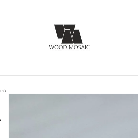
CO POTŘEBUJETE NAJÍT?
HLEDAT
DOPORUČUJEME
erná
Á