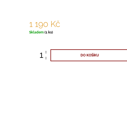
1 190 Kč
Měrná
Skladem
(1 ks)
cena:
DO KOŠÍKU