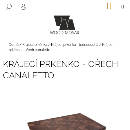
K
Přejít
NÁKUP
M
HLEDAT
na
KOŠÍK
O
PŘIHLÁŠENÍ
ZPĚT
ZPĚT
obsah
Š
Í
C
K
O
P
Domů
/
Krájecí prkénka
/
Krájecí prkénka - jednoduchá
/
Krájecí
prkénko - ořech canaletto
O
T
KRÁJECÍ PRKÉNKO - OŘECH
Ř
CANALETTO
E
B
U
J
E
T
E
N