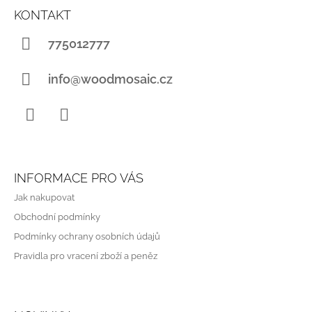
Á
KONTAKT
P
A
775012777
T
Í
info@woodmosaic.cz
Instagram
WhatsApp
INFORMACE PRO VÁS
Jak nakupovat
Obchodní podmínky
Podmínky ochrany osobních údajů
Pravidla pro vracení zboží a peněz