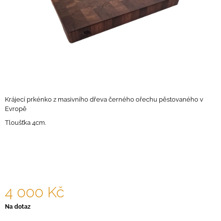
A
J
Í
T
?
Krájecí prkénko z masivního dřeva černého ořechu pěstovaného v
Evropě
HLEDAT
Tloušťka 4cm.
D
O
P
O
4 000 Kč
R
U
Měrná
Na dotaz
Č
cena:
U