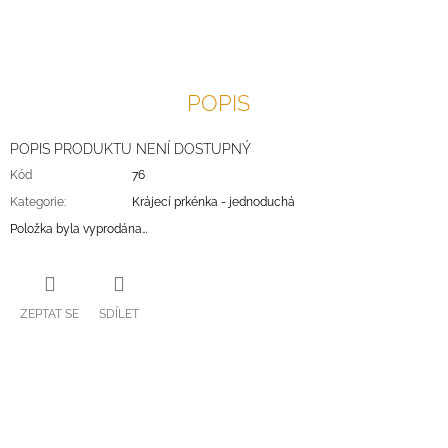
J
E
M
E
POPIS
POPIS PRODUKTU NENÍ DOSTUPNÝ
Kód
76
Kategorie
:
Krájecí prkénka - jednoduchá
Položka byla vyprodána…
ZEPTAT SE
SDÍLET
Z