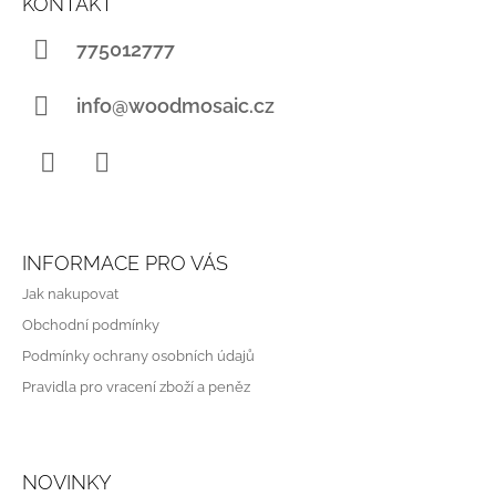
KONTAKT
P
A
775012777
T
Í
info@woodmosaic.cz
Instagram
WhatsApp
INFORMACE PRO VÁS
Jak nakupovat
Obchodní podmínky
Podmínky ochrany osobních údajů
Pravidla pro vracení zboží a peněz
NOVINKY