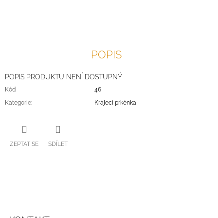
J
E
M
E
POPIS
POPIS PRODUKTU NENÍ DOSTUPNÝ
Kód
46
Kategorie
:
Krájecí prkénka
ZEPTAT SE
SDÍLET
Z
Á