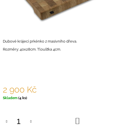
A
J
Í
T
?
Dubové krájecí prkénko z masivního dřeva.
Rozměry: 40x28cm. Tloušťka 4cm.
HLEDAT
2 900 Kč
D
O
Měrná
Skladem
(4 ks)
P
cena:
O
R
U
DO
Č
KOŠÍKU
U