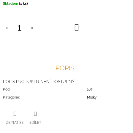
Měrná
Skladem
(1 ks)
J
cena:
E
M
E
DO
KOŠÍKU
POPIS
POPIS PRODUKTU NENÍ DOSTUPNÝ
Kód
167
Kategorie
:
Misky
ZEPTAT SE
SDÍLET