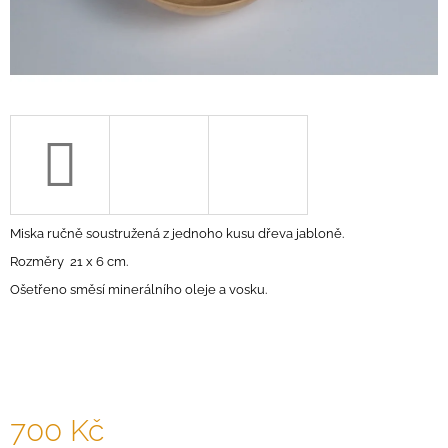
A
J
Í
T
?
HLEDAT
Miska ručně soustružená z jednoho kusu dřeva jabloně.
Rozměry 21 x 6 cm.
Ošetřeno směsí minerálního oleje a vosku.
D
O
P
O
R
U
700 Kč
Č
U