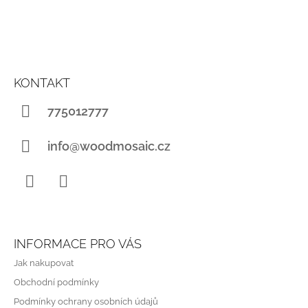
Z
Á
KONTAKT
P
A
775012777
T
Í
info@woodmosaic.cz
Instagram
WhatsApp
INFORMACE PRO VÁS
Jak nakupovat
Obchodní podmínky
Podmínky ochrany osobních údajů